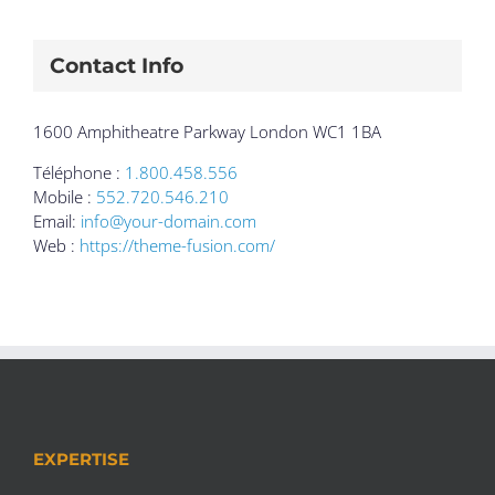
Contact Info
1600 Amphitheatre Parkway London WC1 1BA
Téléphone :
1.800.458.556
Mobile :
552.720.546.210
Email:
info@your-domain.com
Web :
https://theme-fusion.com/
EXPERTISE